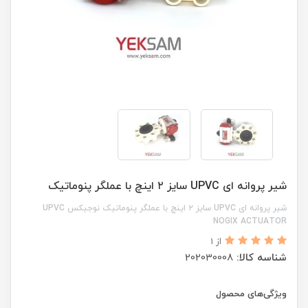
شیر پروانه ای UPVC سایز ۲ اینچ با عملگر پنوماتیک
شیر پروانه ای UPVC سایز ۲ اینچ با عملگر پنوماتیک نوجیکس UPVC
NOGIX ACTUATOR
از 1
شناسه کالا:
202030008
ویژگی‌های محصول