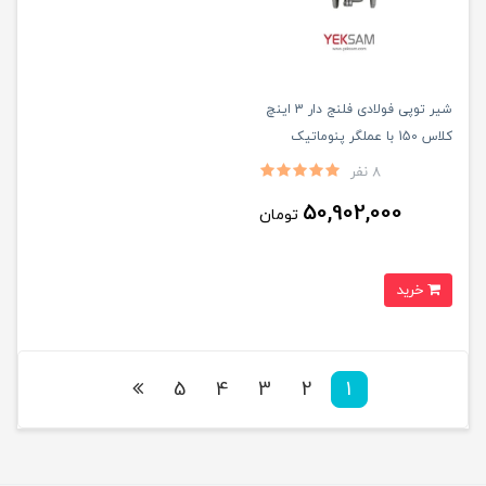
شیر توپی فولادی فلنج دار 3 اینچ
کلاس 150 با عملگر پنوماتیک
8 نفر
50,902,000
تومان
خرید
5
4
3
2
1