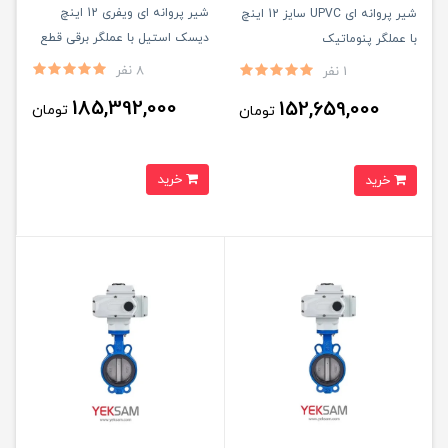
شیر پروانه ای ویفری 12 اینچ
شیر پروانه ای UPVC سایز 12 اینچ
دیسک استیل با عملگر برقی قطع
با عملگر پنوماتیک
و وصل
8 نفر
1 نفر
185,392,000
152,659,000
تومان
تومان
خرید
خرید