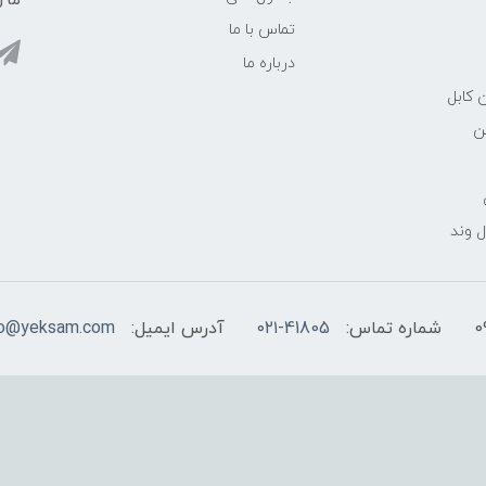
ما ر
تماس با ما
درباره ما
 کابل
ن
 وند
شماره تماس:
۰۲۱-41805
آدرس ایمیل:
fo@yeksam.com