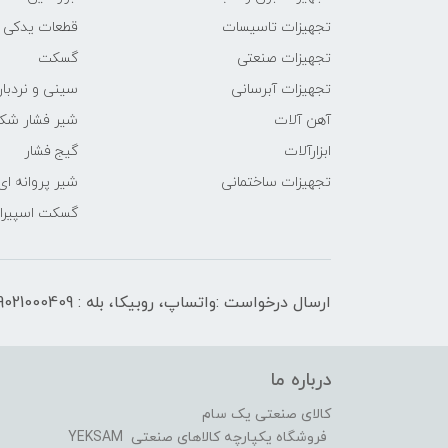
تجهیزات تاسیسات
قطعات یدکی
تجهیزات صنعتی
گسکت
تجهیزات آبرسانی
سینی و نردبان
آهن آلات
شیر فشار شک
ابزارآلات
گیج فشار
تجهیزات ساختمانی
شیر پروانه ای
گسکت اسپیرال
ارسال درخواست :واتساپ، روبیکا، بله : 09021000409
درباره ما
کالای صنعتی یک سام
فروشگاه یکپارچه کالاهای صنعتی YEKSAM