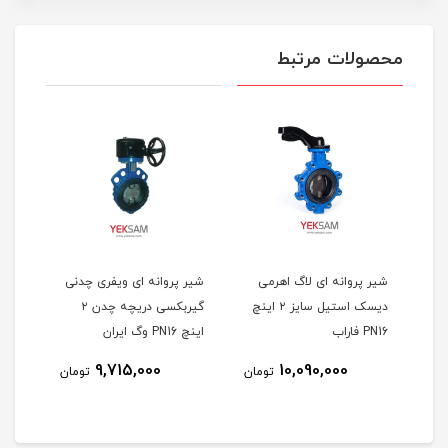
محصولات مرتبط
گر
شیر پروانه ای لاگ اهرمی
شیر پروانه ای ویفری چدنی
شیر 
یل ۲ اینچ
دیسک استیل سایز ۲ اینچ
گیربکسی دریچه چدن ۲
PN16 فاراب
اینچ PN16 وگ ایران
اینچ PN16 وگ ا
9,715,000
10,090,000
مان
تومان
تومان