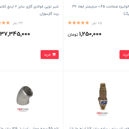
ورق گالوانیزه ضخامت 0.45 میلیمتر ابعاد 2*1
رگ)
برند گازسوزان
25 نفر
23 نفر
37,345,000
1,250,000
تومان
ت
خرید
شیر اطمینان برنجی ساده سایز 1/2 اینچ 10 بار/
زان