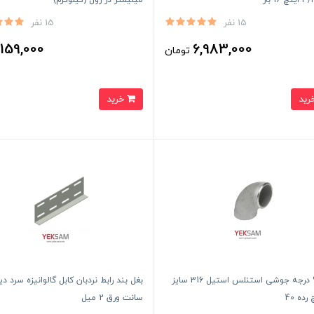
میلیمتر در رول (کیلوگرم)
15 نفر
15 نفر
159,000
6,983,000
تومان
ت
خرید
زانو 90 درجه جوشی استنلس استیل 316 سایز
سانت ورق 2 میل