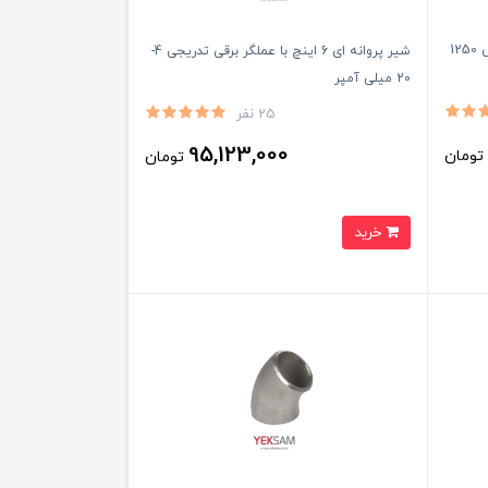
ورق گالوانیزه ضخامت 0.90 میلیمتر عرض 1250
شیر پروانه ای 6 اینچ با عملگر برقی تدریجی 4-
20 میلی آمپر
25 نفر
95,123,000
ومان
تومان
خرید