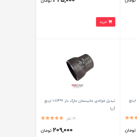
325,000
ومان
تومان
خرید
انو 45 درجه جوشی استیل 316 سایز 12 اینچ
تبدیل فولادی مانیسمان مارک دار 2*1/4-1 اینچ
آریا
12 نفر
209,000
ومان
تومان