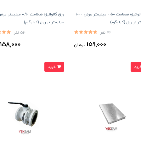
ورق گالوانیزه ضخامت 0.50 میلیمتر عرض 1000
ر در رول (کیلوگرم)
میلیمتر در رول (کیلوگرم)
72 نفر
54 نفر
158,000
159,000
تومان
ت
خرید