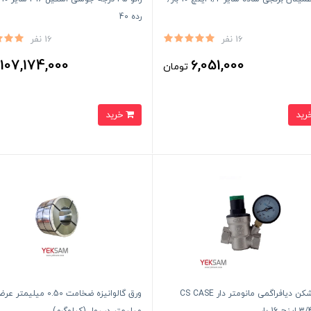
رده 40
16 نفر
16 نفر
107,174,000
6,051,000
تومان
ت
خرید
فشار شکن دیافراگمی مانومتر دار CS CASE