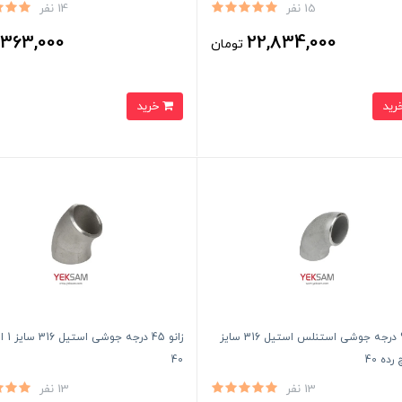
15 نفر
14 نفر
363,000
22,834,000
تومان
ت
خرید
زانو 90 درجه جوشی استنلس استیل 316 سایز
زانو 45 
40
13 نفر
13 نفر