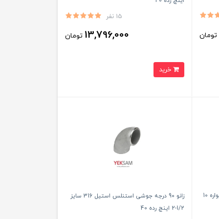
اینچ رده 40
15 نفر
13,796,000
ومان
تومان
خرید
بغل بند رابط نردبان کابل گالوانیزه سرد دیواره 10
زانو 90 درجه جوشی استنلس استیل 316 سایز
1/2-2 اینچ رده 40