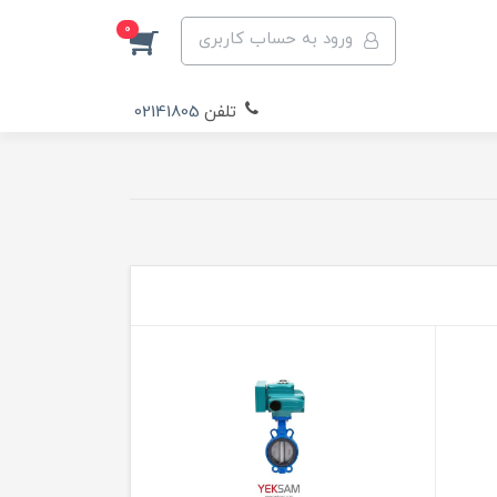
0
ورود به حساب کاربری
تلفن
02141805