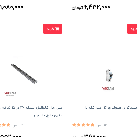
1,080,000
6,432,000
تومان
ت
خرید
اتوری هیوندای ۱۶ آمپر تک پل
سی ریل گالوانیزه سبک ۳۰ در ۱۵ 
متری پانچ دار ورق 1
13 نفر
13 نفر