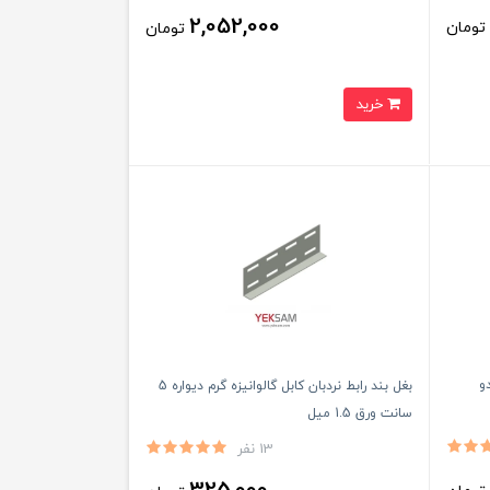
2,052,000
ومان
تومان
خرید
شاخه دو
بغل بند رابط نردبان کابل گالوانیزه گرم دیواره 5
سانت ورق 1.5 میل
13 نفر