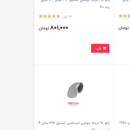
رده 40
16 نفر
801,000
ومان
تومان
خرید
ورق گالوانیزه ضخامت 0.50 میلیمتر عرض 1250
زانو 90 درجه جوشی استنلس استیل 316 سایز 4