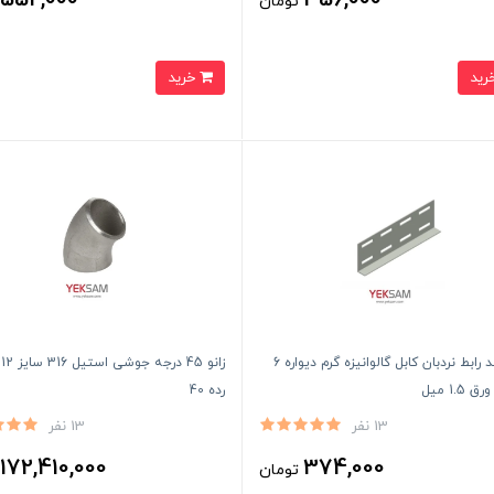
552,000
356,000
تومان
ت
خرید
بغل بند رابط نردبان کابل گالوانیزه گرم دیواره 6
ز
1.5 میل
رده 40
13 نفر
13 نفر
172,410,000
374,000
تومان
ت