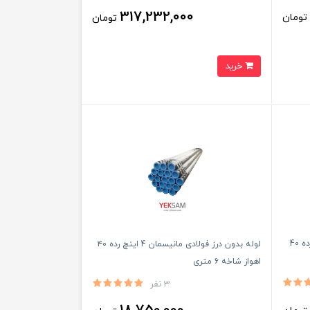
317,232,000
ومان
تومان
خرید
لوله استنلس استیل 304 سایز 4 اینچ رده 40
لوله بدون درز فولادی مانیسمان 4 اینچ رده ۴۰
اهواز شاخه ۶ متری
3 نفر