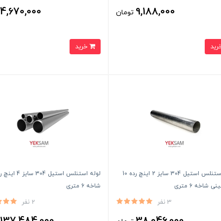
4,670,000
9,188,000
تومان
ت
خرید
لوله استنلس استیل 304 سایز 2 اینچ رده 10
ی شاخه ۶ متری
شاخه ۶ متری
3 نفر
2 نفر