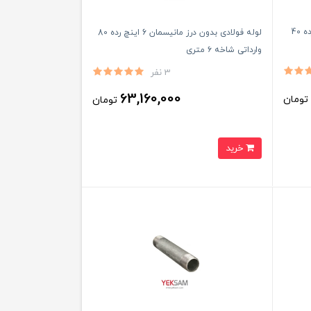
لوله استنلس استیل 304 سایز 6 اینچ رده 40
لوله فولادی بدون درز مانیسمان 6 اینچ رده 80
وارداتی شاخه ۶ متری
3 نفر
63,160,000
ومان
تومان
خرید