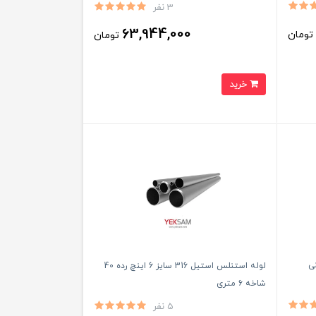
3 نفر
63,944,000
ومان
تومان
خرید
چ رده ۴۰ چینی
لوله استنلس استیل 316 سایز 6 اینچ رده 40
شاخه ۶ متری
5 نفر