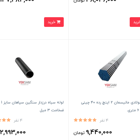
137,484,000
38,046,000
تومان
ت
خرید
لوله فولادی مانیسمان 2 اینچ رده ۴۰ چینی
لوله 
ی
ضخامت 3 میل
4 نفر
4 نفر
2,993,000
9,440,000
تومان
ت