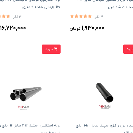
مت 2.5 میل
160 وارداتی شاخه ۶ متری
4 نفر
3 نفر
16,720,000
1,930,000
تومان
ت
خرید
لوله سیاه درزدار گازی سپنتا سایز 1/2-1 اینچ