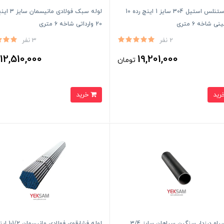
لوله استنلس استیل 304 سایز 1 اینچ رده 10
لوله سبک فولادی ما
ی شاخه ۶ متری
20 وارداتی شاخه ۶ متری
2 نفر
3 نفر
12,510,000
19,201,000
تومان
ت
خرید
لوله سیاه درزدار سنگین سپاهان سایز 3/4
لوله فشارقوی فول