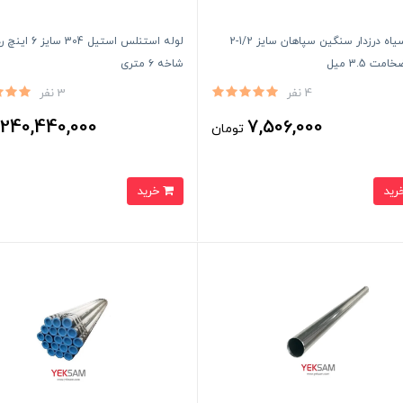
لوله سیاه درزدار سنگین سپاهان سایز 1/2-2
مت 3.5 میل
شاخه ۶ متری
4 نفر
3 نفر
240,440,000
7,506,000
تومان
ت
خرید