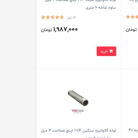
ساوه شاخه ۶ متری
3 نفر
1,987,000
ومان
تومان
خرید
لوله استنلس استیل 316 سایز 14 اینچ رده 40
لوله گالوانیزه سنگین 1/4-1 اینچ ضخامت 3 میل