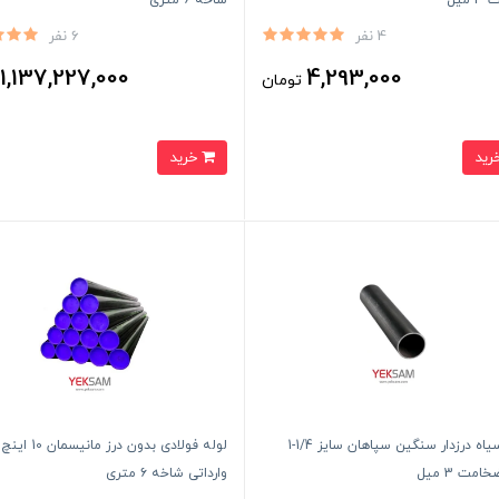
میل
شاخه ۶ متری
4 نفر
6 نفر
1,137,227,000
4,293,000
تومان
ت
خرید
لوله سیاه درزدار سنگین سپاهان سایز 1/4-1
امت 3 میل
وارداتی شاخه ۶ متری