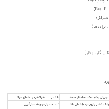
حوضچه‌ها)
احتراق)
براده‌ها)
ل گاز، بخار)
رد
جریان یکنواخت، ساختار ساده
تا 1 بار
هوادهی و انتقال مواد
ه، فشار پایین‌تر، راندمان بالا
0.2–0.5 بار
تهویه، غبارگیری