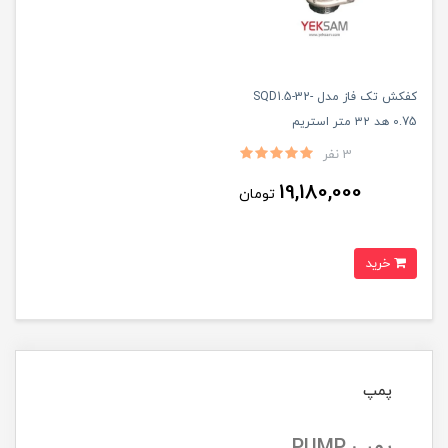
کفکش تک فاز مدل SQD1.5-32-
0.75 هد ۳۲ متر استریم
3 نفر
19,180,000
تومان
خرید
پمپ
پمپ PUMP