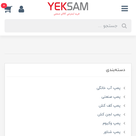
0
دسته‌بندی
پمپ آب خانگی
پمپ صنعتی
پمپ کف کش
پمپ لجن کش
پمپ وکیوم
پمپ شناور