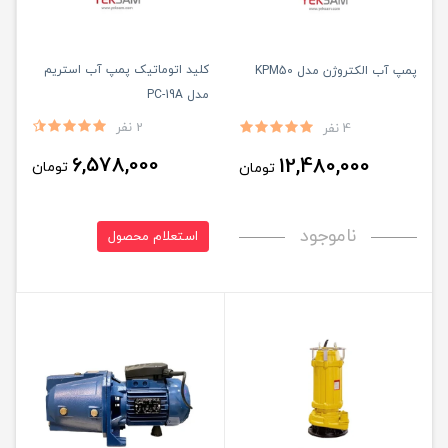
کلید اتوماتیک پمپ آب استریم
پمپ آب الکتروژن مدل KPM50
مدل PC-19A
2 نفر
4 نفر
6,578,000
12,480,000
تومان
تومان
ناموجود
استعلام محصول