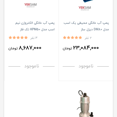
پمپ آب خانگی محیطی یک اسب
پمپ آب خانگی الکتروژن نیم
مدل DM80 دیزل ساز
اسب مدل KPM50 تک فاز
2 نفر
4 نفر
8,687,000
23,084,000
تومان
تومان
ناموجود
ناموجود