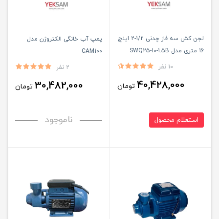
لجن کش سه فاز چدنی 1/2-2 اینچ
پمپ آب خانگی الکتروژن مدل
16 متری مدل SWQ25-10-1.5B
CAM100
استریم
10 نفر
2 نفر
40,428,000
30,482,000
تومان
تومان
ناموجود
استعلام محصول