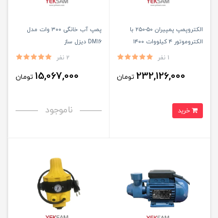
الکتروپمپ پمپیران ۵۰-۲۵۰ با
پمپ آب خانگی ۳۰۰ وات مدل
الکتروموتور ۴ کیلووات ۱۴۰۰
DM16 دیزل ساز
موتوژن با شاسی و کوپله
1 نفر
2 نفر
15,067,000
232,126,000
تومان
تومان
ناموجود
خرید