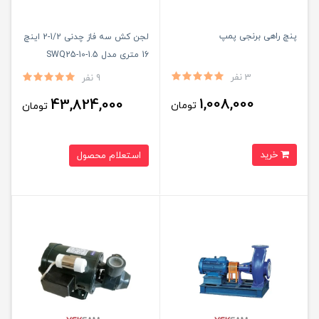
پنچ راهی برنجی پمپ
لجن کش سه فاز چدنی 1/2-2 اینچ
16 متری مدل SWQ25-10-1.5
استریم
3 نفر
9 نفر
1,008,000
43,824,000
تومان
تومان
خرید
استعلام محصول