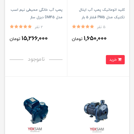
کلید اتوماتیک پمپ آب ایتال
پمپ آب خانگی محیطی نیم اسب
تکنیک مدل PM5 فشار ۵ بار
مدل DM45 دیزل ساز
5 نفر
2 نفر
15,266,000
1,650,000
تومان
تومان
ناموجود
خرید