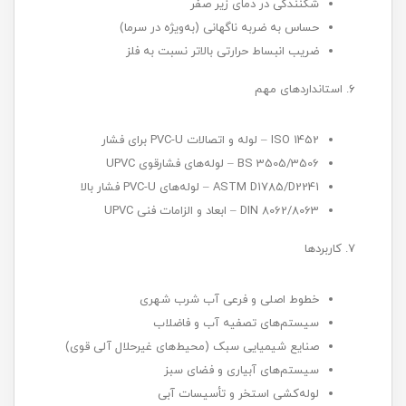
شکنندگی در دمای زیر صفر
حساس به ضربه ناگهانی (به‌ویژه در سرما)
ضریب انبساط حرارتی بالاتر نسبت به فلز
۶. استانداردهای مهم
ISO 1452 – لوله و اتصالات PVC-U برای فشار
BS 3505/3506 – لوله‌های فشارقوی UPVC
ASTM D1785/D2241 – لوله‌های PVC-U فشار بالا
DIN 8062/8063 – ابعاد و الزامات فنی UPVC
۷. کاربردها
خطوط اصلی و فرعی آب شرب شهری
سیستم‌های تصفیه آب و فاضلاب
صنایع شیمیایی سبک (محیط‌های غیرحلال آلی قوی)
سیستم‌های آبیاری و فضای سبز
لوله‌کشی استخر و تأسیسات آبی