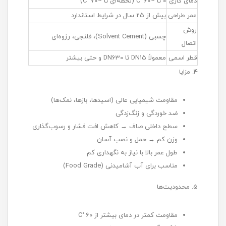
دمای کاری
0 تا ~60 °C (لحظه‌ای تا ~70 °C)
عمر طراحی
بیش از 25 سال در شرایط استاندارد
روش
چسبی (Solvent Cement)، فلنجی، رزوه‌ای
اتصال
قطر اسمی
معمولاً DN15 تا DN630 و حتی بیشتر
۴. مزایا
مقاومت شیمیایی عالی (اسیدها، بازها، نمک‌ها)
ضد خوردگی و زنگ‌زدگی
سطح داخلی صاف → کاهش افت فشار و رسوب‌گذاری
وزن کم → حمل و نصب آسان
طول عمر بالا با نیاز به نگهداری کم
مناسب برای آب آشامیدنی (Food Grade)
۵. محدودیت‌ها
مقاومت کمتر در دمای بیشتر از 60 °C