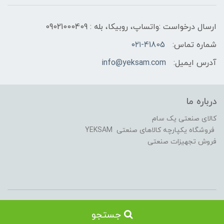
ارسال درخواست :واتساپ، روبیکا، بله : 09021000409
شماره تماس:
۰۲۱-41805
آدرس ایمیل:
info@yeksam.com
درباره ما
کالای صنعتی یک سام
فروشگاه یکپارچه کالاهای صنعتی YEKSAM
فروش تجهیزات صنعتی
کلیه حقوق این سایت متعلق به کالای صنعتی یکسام می باشد .Copyright ©
جستجو
2018-2021 YEKSAM T.L. All rights reserved