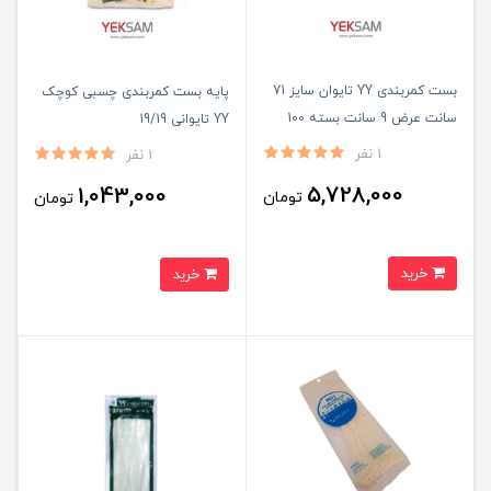
بست کمربندی YY تایوان سایز 71
پایه بست کمربندی چسبی کوچک
سانت عرض 9 سانت بسته 100
YY تایوانی 19/19
عددی
1 نفر
1 نفر
5,728,000
1,043,000
تومان
تومان
خرید
خرید