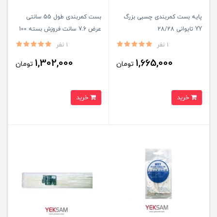
پایه بست کمربندی چسبی بزرگ
بست کمربندی طول 55 سانتی
YY تایوانی 28/28
عرض 7.6 سانت فروزش بسته 100
عددی
1 نفر
1 نفر
1,302,000
1,665,000
تومان
تومان
خرید
خرید