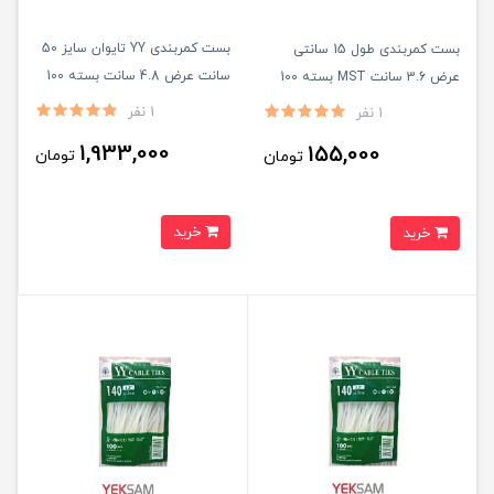
بست کمربندی YY تایوان سایز 50
بست کمربندی طول 15 سانتی
سانت عرض 4.8 سانت بسته 100
عرض 3.6 سانت MST بسته 100
عددی
عددی
1 نفر
1 نفر
1,933,000
155,000
تومان
تومان
خرید
خرید