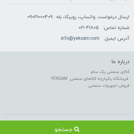
ارسال درخواست :واتساپ، روبیکا، بله : 09021000409
شماره تماس:
۰۲۱-41805
آدرس ایمیل:
info@yeksam.com
درباره ما
کالای صنعتی یک سام
فروشگاه یکپارچه کالاهای صنعتی YEKSAM
فروش تجهیزات صنعتی
کلیه حقوق این سایت متعلق به کالای صنعتی یکسام می باشد .Copyright ©
جستجو
2018-2021 YEKSAM T.L. All rights reserved