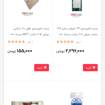
بست کمربندی YY تایوان سایز 37
بست کمربندی طول 20 سانتی
سانت عرض 7.6 سانت بسته 100
عرض 2.5 سانت MST بسته 100
عددی
عددی
1 نفر
1 نفر
155,000
2,296,000
تومان
تومان
خرید
خرید