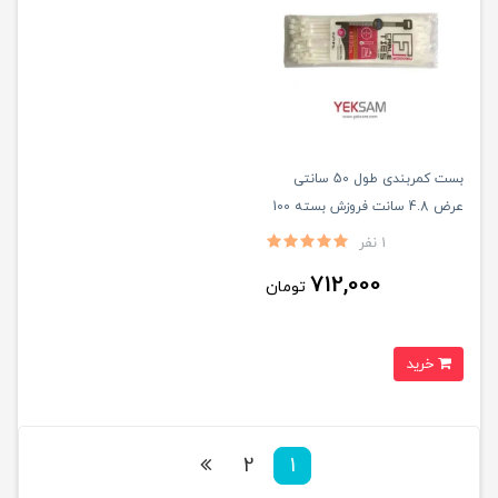
بست کمربندی طول 50 سانتی
عرض 4.8 سانت فروزش بسته 100
عددی
1 نفر
712,000
تومان
خرید
2
1