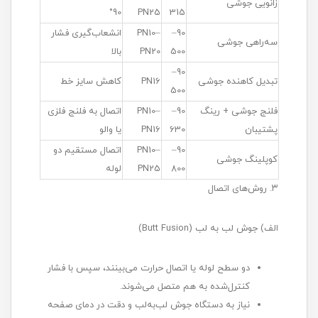
زانویی جوشی
90°
PN25
315
90–
PN10–
انشعاب‌گیری فشار
سه‌راهی جوشی
500
PN20
بالا
90–
تبدیل کاهنده جوشی
PN16
کاهش سایز خط
500
فلنج جوشی + رینگ
90–
PN10–
اتصال به فلنج فلزی
پشتیبان
630
PN16
یا والو
90–
PN10–
اتصال مستقیم دو
کوپلینگ جوشی
800
PN25
لوله
۳. روش‌های اتصال
الف) جوش لب به لب (Butt Fusion)
دو سطح لوله یا اتصال حرارت می‌بینند، سپس با فشار
کنترل‌شده به هم متصل می‌شوند.
نیاز به دستگاه جوش لب‌به‌لب و دقت در دمای صفحه