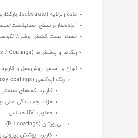
مادهٔ زیرلایه (substrate), بارگذاری (static/dynamic), دما سرویس, محیط شیمیایی، ضخامت درز، زمان نصب.
آماده‌سازی سطح: سندبلاست/سندینگ، دگریدینگ چربی (ent wipe
تست: تست کشش برشی/آلگوتست، 
رنگ‌ها و پوشش‌ها (Paints / Coatings)
انواع بر اساس روش‌عمل و کاربرد:
رنگ اپوکسی (Epoxy coatings)
کاربرد: کف‌های صنعتی،
مزایا: چسبندگی عالی و
معایب: UV حساس — زردشدن؛ نیاز به لایه پوششی UV (مثلاً پلی‌یورتان).
پلی‌یورتان (PU coatings)
کاربرد: پوشش بیرونی با مقاومت V