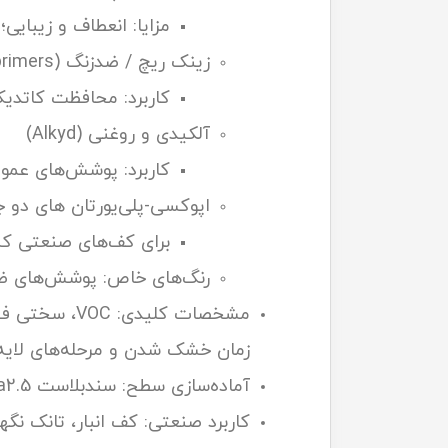
مزایا: انعطاف و زیبایی
زینک ریچ / ضدزنگ (Zinc-rich primers)
کاربرد: محافظت کاتدیک
آلکیدی و روغنی (Alkyd)
کاربرد: پوشش‌های عموم
اپوکسی-پلی‌یورتان های دو جزئی (blends
برای کف‌های صنعتی که نیا
رنگ‌های خاص: پوشش‌های ضدسایش، سرامیکی، ضدخور
زمان خشک شدن و مرحله‌های لایه
آماده‌سازی سطح: سندبلاست Sa2.5 برای محافظ‌های دریایی، پرایمرهای مناسب (zinc-rich for steel).
کاربرد صنعتی: کف انبار، تانک نگ