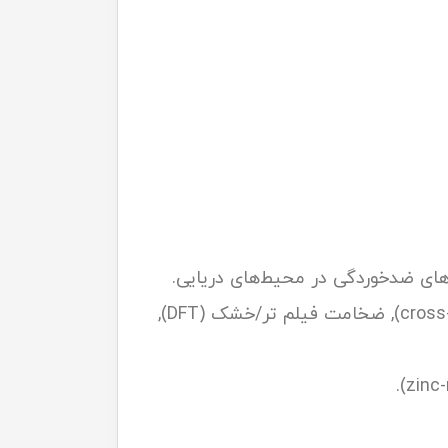
مشخصات کلیدی: VOC، سختی فیلم (pencil/pendulum), مقاومت شیمیایی، چسبندگی (cross-cut), ضخامت فیلم تر/خشک (DFT),