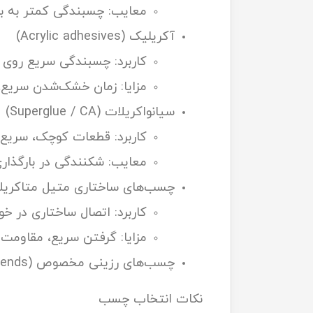
معایب: چسبندگی کمتر به بعض
آکریلیک (Acrylic adhesives)
کاربرد: چسبندگی سریع روی ف
مزایا: زمان خشک‌شدن سریع
سیانواکریلات (Superglue / CA)
کاربرد: قطعات کوچک، سریع‌
معایب: شکنندگی در بارگذاری
چسب‌های ساختاری متیل متاکریلات (
کاربرد: اتصال ساختاری در خ
مزایا: گرفتن سریع، مقاومت
چسب‌های رزینی مخصوص (PU/EP blends) و چسب‌های حرارتی (hot melt) برای صنعتی سبک.
نکات انتخاب چسب