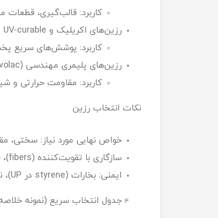
کاربرد: قالب‌گیری، قطعات مق
رزین‌های اکریلیک و UV-curable
کاربرد: پوشش‌های سریع پ
رزین‌های پلیمری مهندسی (Phenolic, Novolac)
کاربرد: مقاومت حرارتی و شی
نکات انتخاب رزین
خواص نهایی مورد نیاز: سختی، مقاومت حرارتی (Tg)، مقاومت 
سازگاری با تقویت‌کننده (fibers)، سرعت پخت، shrinkage، نیاز به کاتالیزور/پرکسايد.
ایمنی: بخارات (styrene در UP)، نیاز به تهویه و PPE.
جدول انتخاب سریع (نمونه خلاصه