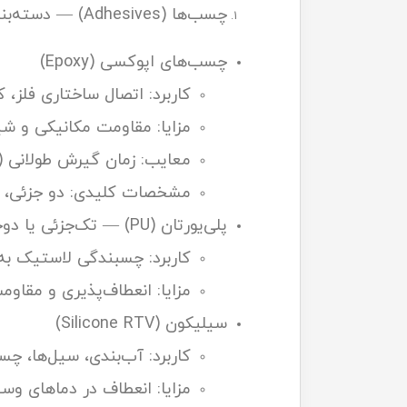
چسب‌ها (Adhesives) — دسته‌بندی و کاربرد سریع
چسب‌های اپوکسی (Epoxy)
کاربرد: اتصال ساختاری فلز، 
مزایا: مقاومت مکانیکی و شی
معایب: زمان گیرش طولانی (ق
مشخصات کلیدی: دو جزئی، نسبت اختلاط (مثلاً 2:1 یا 1:1)، زمان 
پلی‌یورتان (PU) — تک‌جزئی یا دو‌جزئی
کاربرد: چسبندگی لاستیک به 
مزایا: انعطاف‌پذیری و مقا
سیلیکون (Silicone RTV)
کاربرد: آب‌بندی، سیل‌ها، چ
مزایا: انعطاف در دماهای وسیع