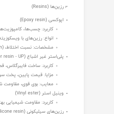
رزین‌ها (Resins)
اپوکسی (Epoxy resin)
کاربرد: چسب‌ها، کامپوزیت‌ها
انواع: رزین‌های با ویسکوزیته پایین (برای infusion) تا 
مشخصات: نسبت اختلاط، Tg (glass transition), مقاومت شیمیایی، درصد سخت‌کننده.
پلی‌استر غیر اشباع (Unsaturated Polyester resin - UP)
کاربرد: ساخت فایبرگلاس، قطع
مزایا: قیمت پایین، پخت سری
معایب: بوی قوی، مقاومت شیم
وینیل استر (Vinyl ester)
کاربرد: مقاومت شیمیایی بهتر نسبت به UP، در صنایع د
رزین‌های سیلیکونی (Silicone resin)