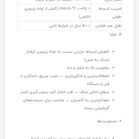
ضریب انبساط
≈ 0.025 mm/m·°C (کمتر از لوله پلیمری
طولی
خالص)
طول عمر طراحی
≥ 50 سال در شرایط نامی
۵. مزایا
کاهش انبساط حرارتی نسبت به لوله پلیمری (رفتار
نزدیک به مس)
مقاومت بالا به فشار و دما
انعطاف‌پذیری و شکل‌پذیری → نصب سریع، خم‌کاری با
فنر یا دستگاه
سطح داخلی صاف → افت فشار کم، رسوب‌گیری کمتر
نفوذناپذیری به اکسیژن → مناسب برای سیستم‌های
گرمایشی بسته
۶. محدودیت‌ها
نیاز به ابزار اختصاصی برای پرس یا کوبیدن اتصال