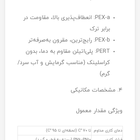
PEX-a: انعطاف‌پذیری بالا، مقاومت در
برابر ترک
PEX-b: رایج‌ترین، مقرون به‌صرفه‌تر
PERT: پلی‌اتیلن مقاوم به دما، بدون
کراسلینک (مناسب گرمایش و آب سرد/
گرم)
۴. مشخصات مکانیکی
ویژگی مقدار معمول
دمای کاری مداوم
تا 70 °C (لحظه‌ای تا 95 °C)
فشار کاری
PN6–PN10 (بسته به قطر و گرید)