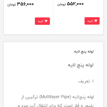
552,000
356,000
تومان
تومان
خرید
خرید
لوله پنچ لایه
لوله پنچ لایه
۱. تعریف
لوله پنج‌لایه (Multilayer Pipe) ترکیبی از
پلیمر و فلز است که برای انتقال آب سرد و