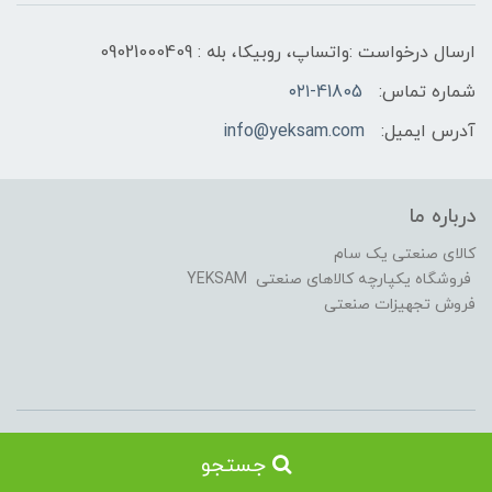
ارسال درخواست :واتساپ، روبیکا، بله : 09021000409
شماره تماس:
۰۲۱-41805
آدرس ایمیل:
info@yeksam.com
درباره ما
کالای صنعتی یک سام
فروشگاه یکپارچه کالاهای صنعتی YEKSAM
فروش تجهیزات صنعتی
کلیه حقوق این سایت متعلق به کالای صنعتی یکسام می باشد .Copyright ©
جستجو
2018-2021 YEKSAM T.L. All rights reserved