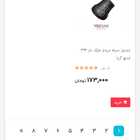
تبدیل سیاه درزدار مارک دار 3*2
اینچ آریا
5 نفر
173,000
تومان
خرید
8
7
6
5
4
3
2
1