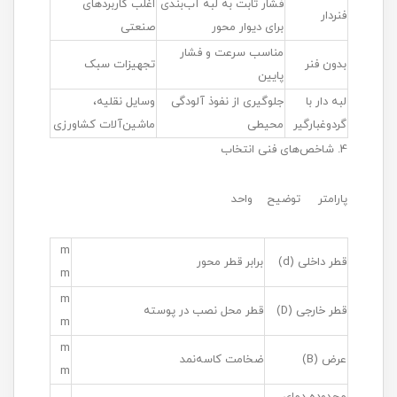
فشار ثابت به لبه آب‌بندی
اغلب کاربردهای
فنردار
برای دیوار محور
صنعتی
مناسب سرعت و فشار
بدون فنر
تجهیزات سبک
پایین
لبه دار با
جلوگیری از نفوذ آلودگی
وسایل نقلیه،
گردوغبارگیر
محیطی
ماشین‌آلات کشاورزی
4. شاخص‌های فنی انتخاب
پارامتر توضیح واحد
m
قطر داخلی (d)
برابر قطر محور
m
m
قطر خارجی (D)
قطر محل نصب در پوسته
m
m
عرض (B)
ضخامت کاسه‌نمد
m
محدوده دمای