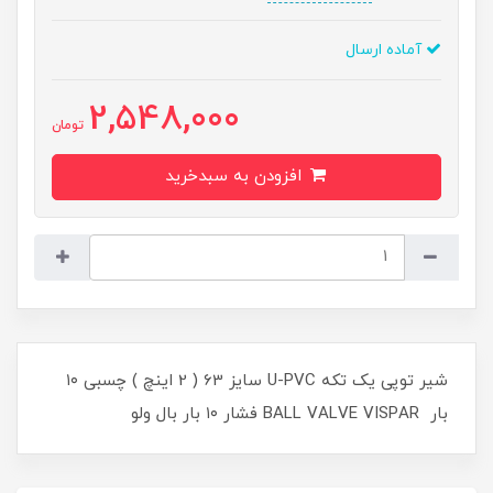
آماده ارسال
2,548,000
تومان
افزودن به سبدخرید
شیر توپی یک تکه U-PVC سایز 63 ( 2 اینچ ) چسبی ۱۰
بار BALL VALVE VISPAR فشار ۱۰ بار بال ولو