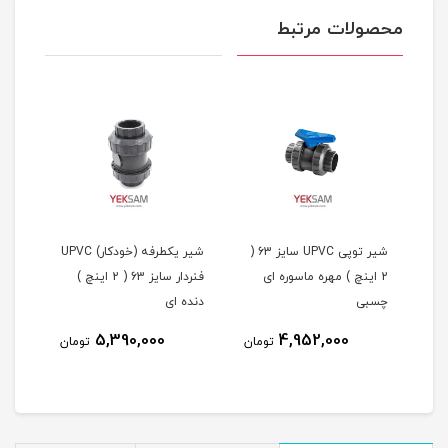
محصولات مرتبط
شیر توپی UPVC سایز 63 (
شیر توپی UPVC سایز 63 (
شیر یکطرفه (خودکار) UPVC
2 اینچ ) مهره ماسوره ای
فنردار سایز 63 ( 2 اینچ )
چسبی
دنده ای
ماسو
5,390,000
4,952,000
مان
تومان
تومان