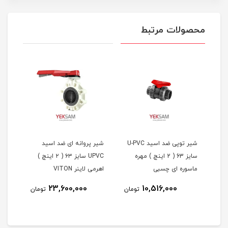
محصولات مرتبط
شیر توپی UPVC سایز 63 (
شیر توپی ضد اسید U-PVC
شیر پروانه ای ضد اسید
سایز 63 ( 2 اینچ ) مهره
UPVC سایز ۶۳ ( ۲ اینچ )
ماسوره ای چسبی
اهرمی لاینر VITON
20 بار نیپون
23,600,000
10,516,000
مان
تومان
تومان