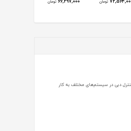
60,254,000
66,297,000
72,564,00
تومان
تومان
توم
ترل دبی در سیستم‌های مختلف به کار