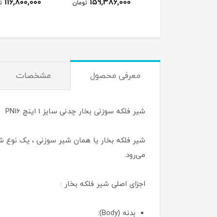
116,800,000
159,386,000
6,094,000
تومان
تومان
ت
معرفی محصول
مشخصات
شیر فلکه سوزنی بخار چدنی سایز 1 اینچ PN16
شیر فلکه بخار یا همان شیر سوزنی ، یک نوع 
می‌رود.
اجزای اصلی شیر فلکه بخار :
بدنه (Body):