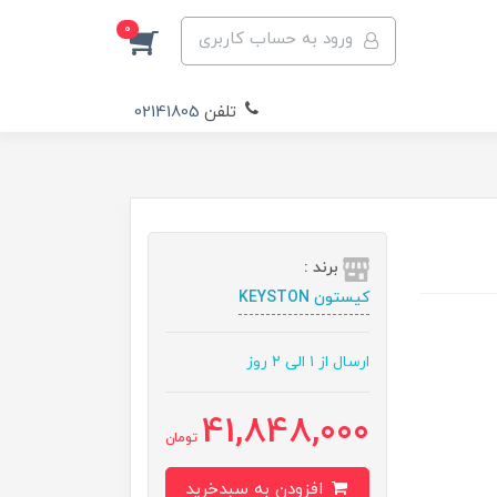
0
ورود به حساب کاربری
تلفن
02141805
برند :
کیستون KEYSTON
ارسال از ۱ الی ۲ روز
41,848,000
تومان
افزودن به سبدخرید