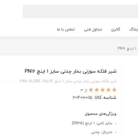
بلاگ
گالری
جداول فنی
تماس با ما
P
شیر فلکه سوزنی بخار چدنی سایز 1 اینچ PN16
شیر فلکه سوزنی بخار چدنی سایز 1 اینچ PN16 GLOBE VALVE
از 3
شناسه کالا:
204010015
ویژگی‌های محصول
سایز نامی: 1 اینچ (DN25)
متریال: چدنی