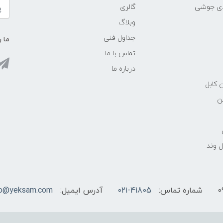
ادی جوشی
گالری
وبلاگ
جداول فنی
ما ر
تماس با ما
درباره ما
 کابل
ن
 وند
شماره تماس:
۰۲۱-41805
آدرس ایمیل:
fo@yeksam.com