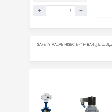
شیر ایمنی برنجی هایسک (سفتی ولو) سایز 1/2 اینچ فشار 10 بار اهرمی دنده ای (رزوه ای) ، بدنه برنجی سیال : بخار و سیالات داغ SAFETY VALVE HISEC 1/2" 10 BAR