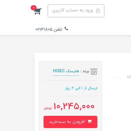
0
ورود به حساب کاربری
تلفن
02141805
برند :
هایسک HISEC
ارسال از ۱ الی ۲ روز
10,245,000
تومان
افزودن به سبدخرید