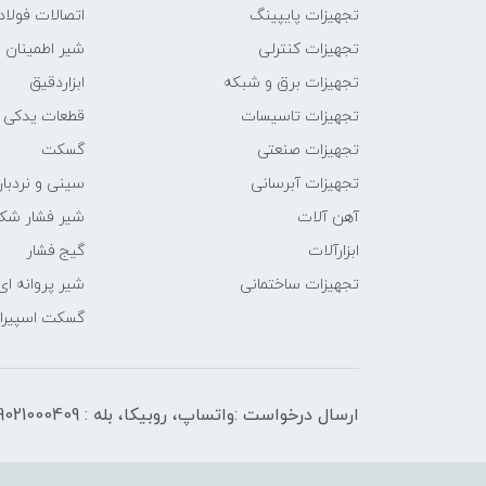
تجهیزات پایپینگ
اتصالات فول
تجهیزات کنترلی
شیر اطمینان
تجهیزات برق و شبکه
ابزاردقیق
تجهیزات تاسیسات
قطعات یدکی
تجهیزات صنعتی
گسکت
تجهیزات آبرسانی
سینی و نردبان
آهن آلات
شیر فشار شک
ابزارآلات
گیج فشار
تجهیزات ساختمانی
شیر پروانه ای
گسکت اسپیرال
ارسال درخواست :واتساپ، روبیکا، بله : 09021000409