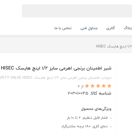
بلاگ
گالری
جداول فنی
تماس با ما
شیر اطمینان برنجی اهرمی سایز ۱/۲ اینچ هایسک HISEC
سوپاپ اطمینان برنجی اهرمی سایز ۱/۲ اینچ هایسک SAFETY VALVE HISEC
از 2
شناسه کالا:
203010045
ویژگی‌های محصول
فشار قابل تنظیم: ۲ تا ۱۰ بار
دمای کاری: ۱۸۰ درجه سانتیگراد