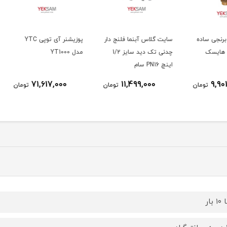
اده
سایت گلاس آبنما فلنج دار
پوزیشنر آی توپی YTC
چدنی تک دید سایز 1/2
مدل YT1000
اینچ PN16 سام
۲۲۰ ولت قطع و وصل
71,617,000
11,499,000
ومان
تومان
تومان