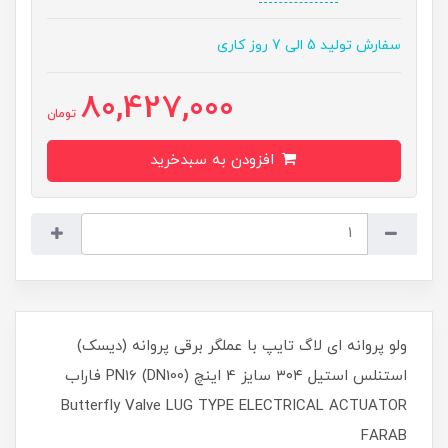
سفارش تولید 5 الی 7 روز کاری
80,427,000
تومان
افزودن به سبدخرید
ولو پروانه ای لاگ تایپ با عملگر برقی پروانه (دیسک)
استنلس استیل ۳۰۴ سایز 4 اینچ (DN100) PN16 فاراب
Butterfly Valve LUG TYPE ELECTRICAL ACTUATOR
FARAB