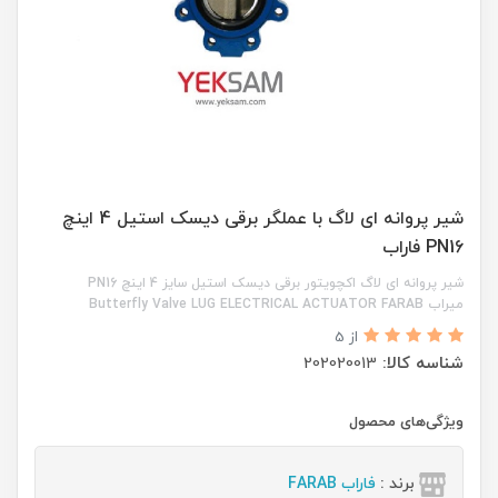
شیر پروانه ای لاگ با عملگر برقی دیسک استیل 4 اینچ
PN16 فاراب
شیر پروانه ای لاگ اکچویتور برقی دیسک استیل سایز 4 اینچ PN16
میراب Butterfly Valve LUG ELECTRICAL ACTUATOR FARAB
از 5
شناسه کالا:
202020013
ویژگی‌های محصول
برند :
فاراب FARAB