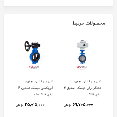
محصولات مرتبط
UPV سایز
شیر پروانه ای ویفری با
شیر پروانه ای ویفری
شیر 
عملگر برقی دیسک استیل 4
گیربکسی دیسک استیل 4
اینچ PN16
اینچ PN16 فاراب
فارا
25,015,000
69,705,000
مان
تومان
تومان