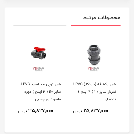
محصولات مرتبط
شیر توپی UPVC سایز 110 (
شیر یکطرفه (خودکار) UPVC
شیر توپی ضد اسید U-PVC
شیر 
فنردار سایز 110 ( 4 اینچ )
سایز 110 ( 4 اینچ ) مهره
دنده ای
ماسوره ای چسبی
اهرمی 
35,827,000
25,837,000
مان
تومان
تومان