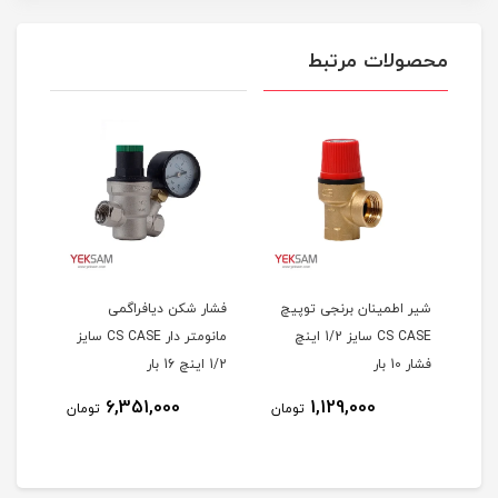
محصولات مرتبط
قی
شیر اطمینان برنجی توپیچ
فشار شکن دیافراگمی
شیر 
CS CASE سایز 1/2 اینچ
مانومتر دار CS CASE سایز
فشار 10 بار
1/2 اینچ 16 بار
اینچ 16 ب
6,351,000
1,129,000
مان
تومان
تومان