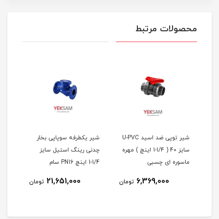
محصولات مرتبط
 (خودکار) UPVC
شیر توپی ضد اسید U-PVC
شیر یکطرفه سوپاپی بخار
( 1/4-1 اینچ )
سایز 40 ( 1/4-1 اینچ ) مهره
چدنی رینگ استیل سایز
ماسوره ای چسبی
1/4-1 اینچ PN16 سام
اینچ 20 بار ن
21,651,000
6,369,000
مان
تومان
تومان