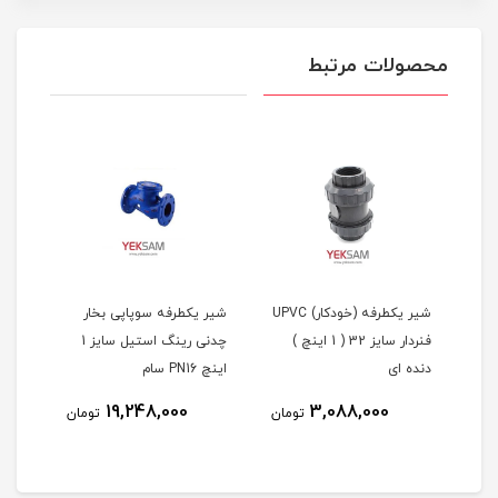
محصولات مرتبط
شیر توپی UPVC سایز 32 (
شیر یکطرفه (خودکار) UPVC
شیر یکطرفه سوپاپی بخار
فنردار سایز 32 ( 1 اینچ )
چدنی رینگ استیل سایز 1
دنده ای
اینچ PN16 سام
19,248,000
3,088,000
مان
تومان
تومان