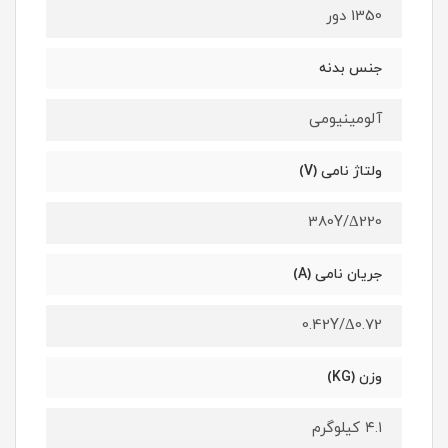
1350 دور
جنس بدنه
آلومینیومی
ولتاژ نامی (V)
380Y/Δ220
جریان نامی (A)
0.42Y/Δ0.72
وزن (KG)
۴.۱ کیلوگرم