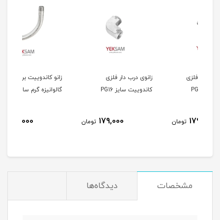
زانوی درب دار فلزی
زانو کاندوییت برق دوردار
لول
کاندوییت سایز PG16
گالوانیزه گرم سایز PG16
۲۵ متری
168,000
179,000
مان
تومان
تومان
مشخصات
دیدگاه‌ها