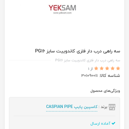
سه راهی درب دار فلزی کاندوییت سایز PG16
سه راهی درب دار فلزی کاندوییت سایز PG16
از 1
شناسه کالا:
301090011
ویژگی‌های محصول
برند :
کاسپین پایپ CASPIAN PIPE
آماده ارسال