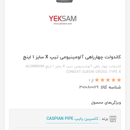
کاندولت چهارراهی آلومینیومی تیپ X سایز 1 اینچ
کاندولت چهار راهی آلومینیومی تیپ X سایز 1 اینچ ALUMINIUM
CONDUIT ELBOW CROSS TYPE X
از 1
شناسه کالا:
301080069
ویژگی‌های محصول
برند :
کاسپین پایپ CASPIAN PIPE