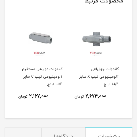
محصولات مرتبط
کاندولت چهارراهی
کاندولت دو راهی مستقیم
LL سایز
آلومینیومی تیپ X سایز
آلومینیومی تیپ C سایز
1/4-1 اینچ
1/4-1 اینچ
چینی 
2,167,000
2,674,000
مان
تومان
تومان
مشخصات
دیدگاه‌ها