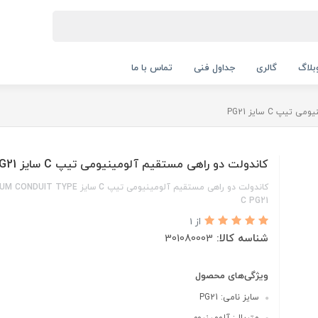
بلاگ
گالری
جداول فنی
تماس با ما
پ C سایز PG21
کاندولت دو راهی مستقیم آلومینیومی تیپ C سایز PG21
کاندولت دو راهی مستقیم آلومینیومی تیپ C سایز PE
C PG21
از 1
شناسه کالا:
301080003
ویژگی‌های محصول
سایز نامی: PG21