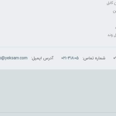
 کابل
ن
 وند
شماره تماس:
۰۲۱-41805
آدرس ایمیل:
fo@yeksam.com