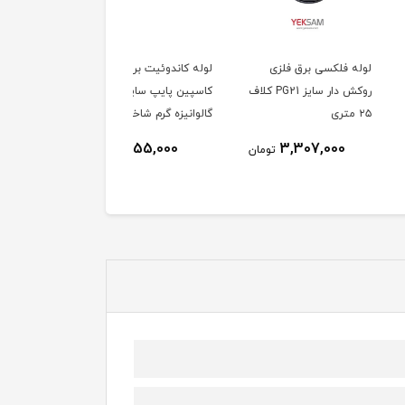
فلکسی برق فلزی
لوله کاندوئیت برق
روکش دار سایز PG21 کلاف
کاسپین پایپ سایز 21
گالوانیزه گرم شاخه ۳
متری
1,155,000
3,307,000
تومان
تومان