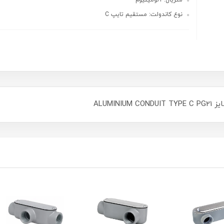
متریال: آلومینیوم
نوع کاندولت: مستقیم تایپ C