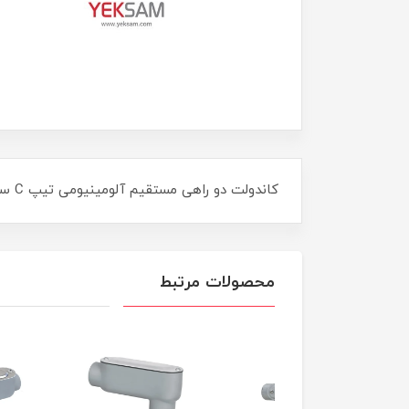
کاندولت دو راهی مستقیم آلومینیومی تیپ C سایز ALUMINIUM CONDUIT TYPE C PG21
محصولات مرتبط