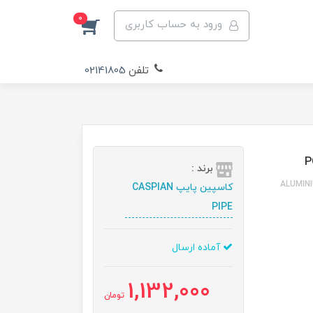
0
ورود به حساب کاربری
تلفن
02141805
برند :
ALUMINIUM CONDUIT TY
کاسپین پایپ CASPIAN
PIPE
آماده ارسال
1,132,000
تومان