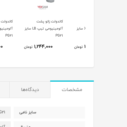
دولت چهارراهی
کاندولت زانو پشت
کاندولت زانو راست
آلومینیومی تیپ X سایز
آلومینیومی تیپ LB سایز
آل
PG21
PG21
P
1,244,000
1,244,000
1,866,000
تومان
تومان
ت
مشخصات
دیدگاه‌ها
G21
سایز نامی