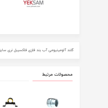
گلند آلومینیومی آب بند فلزی فلکسیبل نری سایز "ER PROOF FLEXIBLE GLAND 1/2
محصولات مرتبط