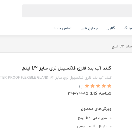
بلاگ
گالری
جداول فنی
تماس با ما
 اینچ
گلند آب بند فلزی فلکسیبل نری سایز 1/2 اینچ
گلند آب بند فلزی فلکسیبل نری سایز WATER PROOF FLEXIBLE GLAND 1/2
از 1
شناسه کالا:
301070085
ویژگی‌های محصول
سایز نامی: 1/2 اینچ
متریال: آلومینیومی