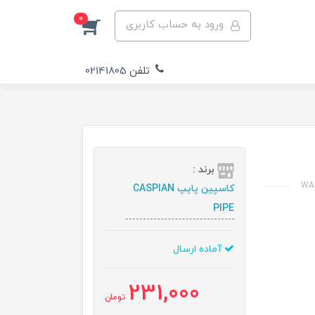
0
ورود به حساب کاربری
تلفن
02141805
برند :
کاسپین پایپ CASPIAN
PIPE
آماده ارسال
231,000
تومان