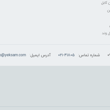
 کابل
ن
 وند
شماره تماس:
۰۲۱-41805
آدرس ایمیل:
fo@yeksam.com