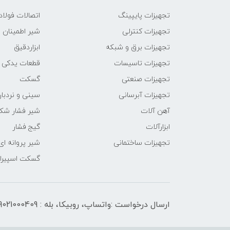
تجهیزات پایپینگ
اتصالات فول
تجهیزات کنترلی
شیر اطمینان
تجهیزات برق و شبکه
ابزاردقیق
تجهیزات تاسیسات
قطعات یدکی
تجهیزات صنعتی
گسکت
تجهیزات آبرسانی
سینی و نردبان
آهن آلات
شیر فشار شک
ابزارآلات
گیج فشار
تجهیزات ساختمانی
شیر پروانه ای
گسکت اسپیرال
ارسال درخواست :واتساپ، روبیکا، بله : 09021000409