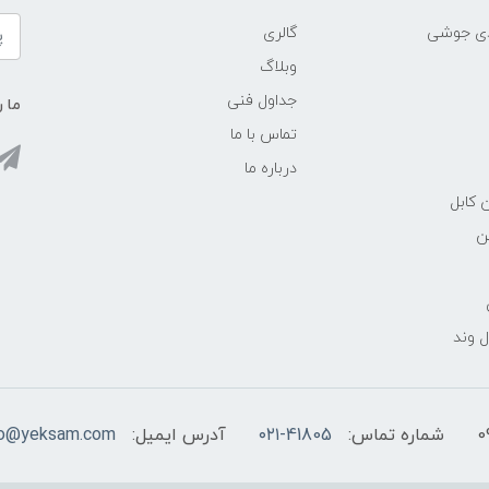
ادی جوشی
گالری
وبلاگ
جداول فنی
ما ر
تماس با ما
درباره ما
 کابل
ن
 وند
شماره تماس:
۰۲۱-41805
آدرس ایمیل:
fo@yeksam.com