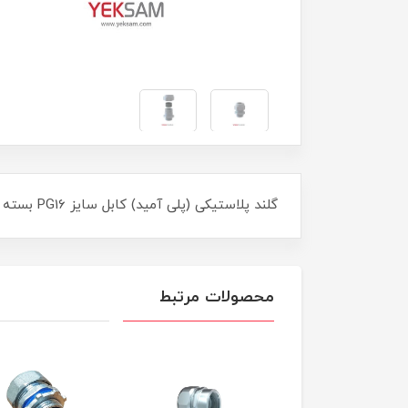
گلند پلاستیکی (پلی آمید) کابل سایز PG16 بسته 500 عددی PLASTIC CABLE GLAND PG16
محصولات مرتبط