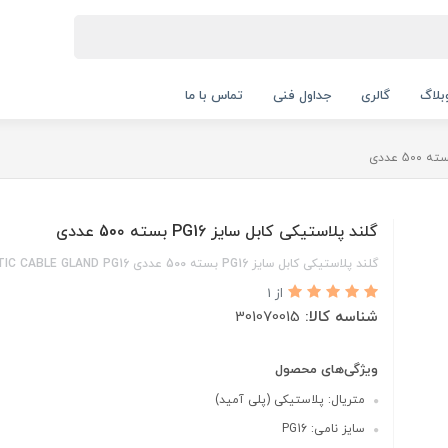
بلاگ
گالری
جداول فنی
تماس با ما
گلند پلاستیکی کابل سایز PG16 بسته 50۰ عددی
گلند پلاستیکی کابل سایز PG16 بسته 50۰ عددی PLASTIC CABLE GLAND PG16
از 1
شناسه کالا:
301070015
ویژگی‌های محصول
متریال: پلاستیکی (پلی آمید)
سایز نامی: PG16