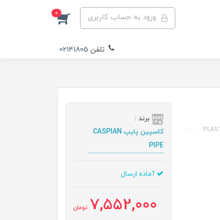
0
ورود به حساب کاربری
تلفن
02141805
برند :
کاسپین پایپ CASPIAN
PIPE
آماده ارسال
7,552,000
تومان