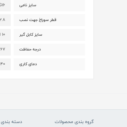
G16
سایز نامی
22.8 میل
قطر سوراخ جهت نصب
10 الی 14 میلیمتر
سایز کابل گیر
P67
درجه حفاظت
40- الي 100+ درجه سانتيگراد
دمای کاری
گروه بندی محصولات
دسته بندی 