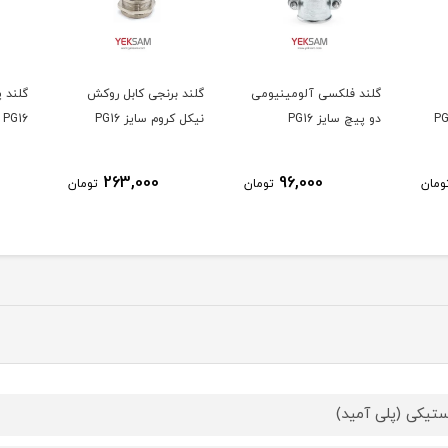
گلند فلکسی آلومینیومی
گلند برنجی کابل روکش
گلند 
دو پیچ سایز PG16
نیکل کروم سایز PG16
PG16 بسته ۱0۰ عددی
263,000
96,000
ومان
تومان
تومان
ستیکی (پلی آمید)