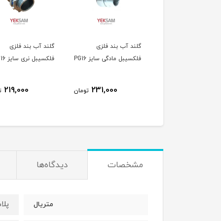
د تک پیچ فلکسیبل
گلند آب بند فلزی
گلند آب بند فلزی
آلومینیومی سایز PG16
فلکسیبل مادگی سایز PG16
فلکسیبل نری سایز PG16
لکس
219,000
231,000
159,000
تومان
تومان
ت
مشخصات
دیدگاه‌ها
پلا
متریال