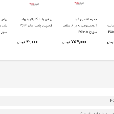
جعبه تقسیم گرد
بوشن بلند گالوانیزه برند
براس 
یومی ۱۰ در ۱۰ سانت
آلومینیومی ۸ در ۸ سانت
کاسپین پایپ سایز PG1۳
بلند 
سوراخ PG13.5
سایز PG1۳
62,000
754,000
ومان
تومان
تومان
P