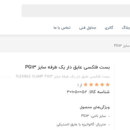
بلاگ
گالری
جداول فنی
تماس با ما
 PG13
بست فلکسی عایق دار یک طرفه سایز PG13
بست فلکسی عایق دار یک طرفه سایز FLEXIBLE CLAMP PG13
از 1
شناسه کالا:
301050052
ویژگی‌های محصول
سایز نامی: PG13
متریال: گالوانیزه با عایق لاستیکی