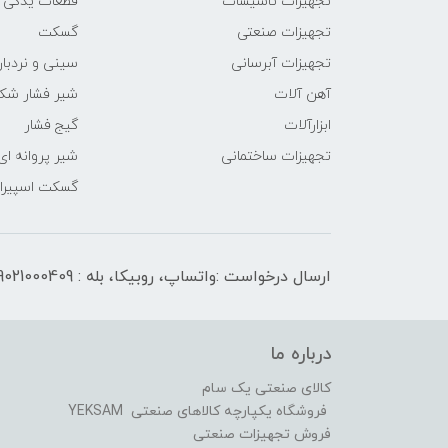
تجهیزات تاسیسات
قطعات یدکی
تجهیزات صنعتی
گسکت
تجهیزات آبرسانی
سینی و نردبان
آهن آلات
شیر فشار شک
ابزارآلات
گیج فشار
تجهیزات ساختمانی
شیر پروانه ای
گسکت اسپیرال
ارسال درخواست :واتساپ، روبیکا، بله : 09021000409
درباره ما
کالای صنعتی یک سام
فروشگاه یکپارچه کالاهای صنعتی YEKSAM
فروش تجهیزات صنعتی