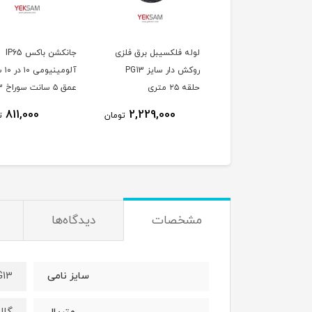
دولت دو راهی مستقیم
لوله فلکسیبل برق فلزی
جانکشن باکس IP65
آلومینیومی تیپ C سایز
روکش دار سایز PG13
آلومین
P
حلقه ۲۵ متری
عمق ۵ سانت سوراخ PG13
811,000
2,229,000
882,000
تومان
تومان
ت
مشخصات
دیدگاه‌ها
G13
سایز نامی