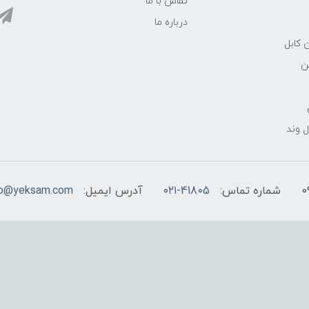
تماس با ما
درباره ما
 کابل
ن
 وند
شماره تماس:
۰۲۱-41805
آدرس ایمیل:
fo@yeksam.com