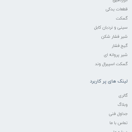
ابزاردقیق
قطعات یدکی
گسکت
سینی و نردبان کابل
شیر فشار شکن
گیج فشار
شیر پروانه ای
گسکت اسپیرال وند
لینک های پر کاربرد
گالری
وبلاگ
جداول فنی
تماس با ما