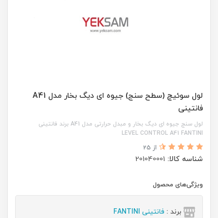
لول سوئیچ (سطح سنج) جیوه ای دیگ بخار مدل A41
فانتینی
لول سنج جیوه ای دیگ بخار و مبدل حرارتی مدل A41 برند فانتینی
LEVEL CONTROL A41 FANTINI
از 25
شناسه کالا:
201040001
ویژگی‌های محصول
برند :
فانتینی FANTINI