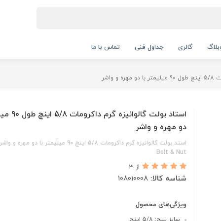
بلاگ
گالری
جداول فنی
تماس با ما
 واشر
استاد بولت گالوانیز
دو مهره و واشر
Bolt & Nut
از 3
شناسه کالا:
108010008
ویژگی‌های محصول
سایز پیچ: 5/8 اینچ