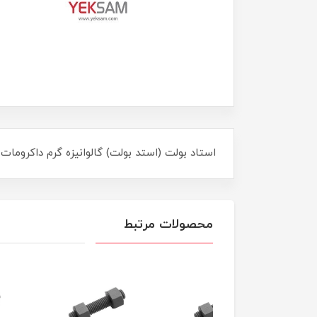
استاد بولت (استد بولت) گالوانیزه گرم داکرومات "5/8 اینچ طول 90 mm میلیمتر با دو مهره و دو واشر vanized Dichromate Stud Bolt & Nut M16
محصولات مرتبط