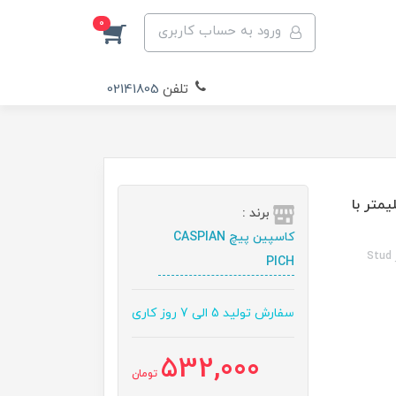
0
ورود به حساب کاربری
تلفن
02141805
ه گرم داکرومات 5/8 اینچ طول 90 میلیمتر با
برند :
کاسپین پیچ CASPIAN
استد بولت گالوانیزه گرم داکرومات 5/8 اینچ 90 میلیمتر با دو مهره و واشر Stud
PICH
سفارش تولید 5 الی 7 روز کاری
532,000
تومان