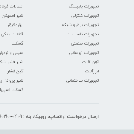
تجهیزات پایپینگ
اتصالات فول
تجهیزات کنترلی
شیر اطمینان
تجهیزات برق و شبکه
ابزاردقیق
تجهیزات تاسیسات
قطعات یدکی
تجهیزات صنعتی
گسکت
تجهیزات آبرسانی
سینی و نردبان
آهن آلات
شیر فشار شک
ابزارآلات
گیج فشار
تجهیزات ساختمانی
شیر پروانه ای
گسکت اسپیرال
ارسال درخواست :واتساپ، روبیکا، بله : 09021000409