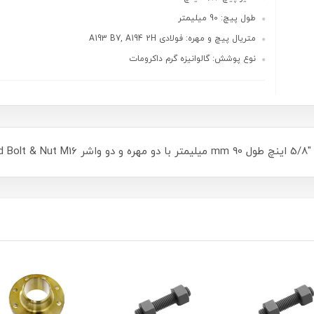
طول پیچ: 90 میلیمتر
متریال پیچ و مهره: فولادی A193 B7, A194 2H
نوع پوشش: گالوانیزه گرم داکرومات
Gal