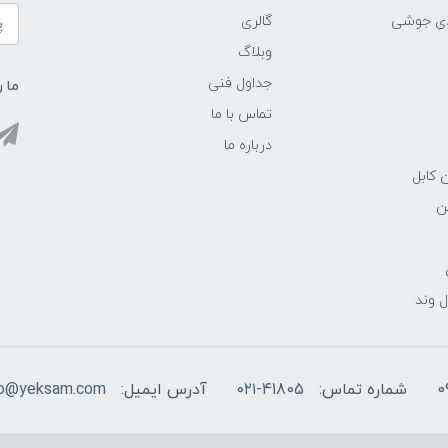
ادی جوشی
گالری
وبلاگ
جداول فنی
ما ر
تماس با ما
درباره ما
 کابل
ن
 وند
شماره تماس:
۰۲۱-41805
آدرس ایمیل:
fo@yeksam.com