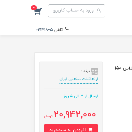
0
ورود به حساب کاربری
تلفن
02141805
برند :
ارتعاشات صنعتی ایران
ارسال از ۳ الی ۵ روز
20,942,000
تومان
افزودن به سبدخرید