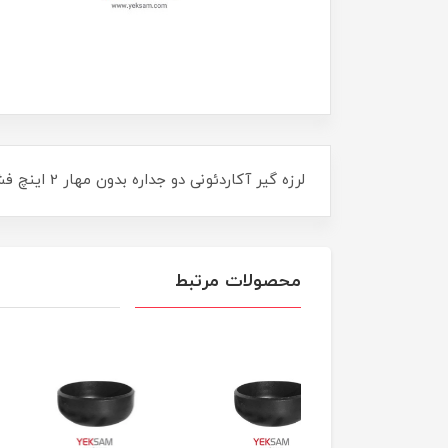
لرزه گیر آکاردئونی دو جداره بدون مهار 2 اینچ فشار 16 بار فلنج دار کلاس 150
محصولات مرتبط