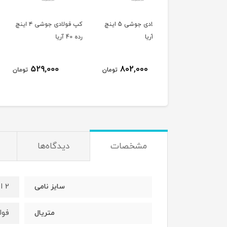
کپ فولادی جوشی 5 اینچ
کپ فولادی جوشی ۴ اینچ
کپ ف
ا
رده 40 آریا
رده 40 آریا
374,000
529,000
802,000
تومان
تومان
ت
مشخصات
دیدگاه‌ها
2 اینچ (DN50)
سایز نامی
فول
متریال