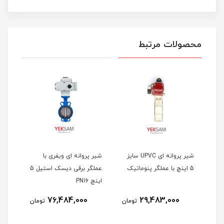
محصولات مرتبط
یتی
شیر پروانه ای UPVC سایز
شیر پروانه ای ویفری با
شیر 
اینچ
5 اینچ با عملگر پنوماتیک
عملگر برقی دیسک استیل 5
اینچ PN16
اینچ PN16 فا
76,484,000
29,483,000
مان
تومان
تومان