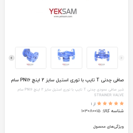
صافی چدنی T تایپ با توری استیل سایز 2 اینچ PN16 سام
شیر صافی عمودی چدنی T تایپ با توری استیل سایز 2 اینچ PN16 سام
STRAINER VALVE
از 1
شناسه کالا:
103080015
ویژگی‌های محصول