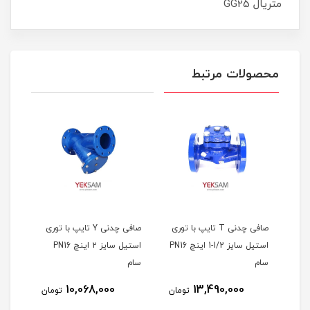
متریال GG25
محصولات مرتبط
 توری
صافی چدنی T تایپ با توری
صافی چدنی Y تایپ با توری
استیل سایز 1/2-1 اینچ PN16
استیل سایز ۲ اینچ PN16
سام
سام
10,068,000
13,490,000
مان
تومان
تومان