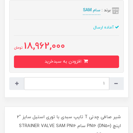
برند :
سام SAM
آماده ارسال
18,962,000
تومان
افزودن به سبدخرید
شیر صافی چدنی T تایپ سبدی با توری استیل سایز "2
اینچ (DN50) PN16 سام STRAINER VALVE SAM PN16