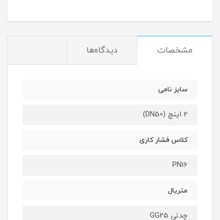
مشخصات
دیدگاه‌ها
سایز نامی
2 اینچ (DN50)
کلاس فشار کاری
PN16
متریال
چدنی GG25