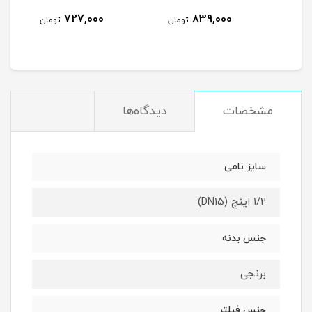
727,000
839,000
مان
تومان
تومان
مشخصات
دیدگاه‌ها
سایز نامی
1/2 اینچ (DN15)
جنس بدنه
برنجی
جنس فیلتر