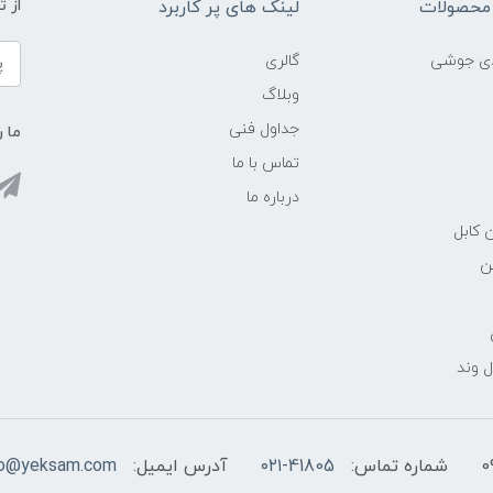
محصولات
لینک های پر کاربرد
از 
ادی جوشی
گالری
وبلاگ
جداول فنی
ما ر
تماس با ما
درباره ما
 کابل
ن
 وند
شماره تماس:
۰۲۱-41805
آدرس ایمیل:
fo@yeksam.com