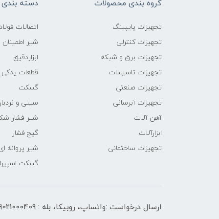
گروه بندی محصولات
دسته بندی 
تجهیزات پایپینگ
اتصالات فول
تجهیزات کنترلی
شیر اطمینان
تجهیزات برق و شبکه
ابزاردقیق
تجهیزات تاسیسات
قطعات یدکی
تجهیزات صنعتی
گسکت
تجهیزات آبرسانی
سینی و نردبان
آهن آلات
شیر فشار شک
ابزارآلات
گیج فشار
تجهیزات ساختمانی
شیر پروانه ای
گسکت اسپیرال
ارسال درخواست :واتساپ، روبیکا، بله : 09021000409