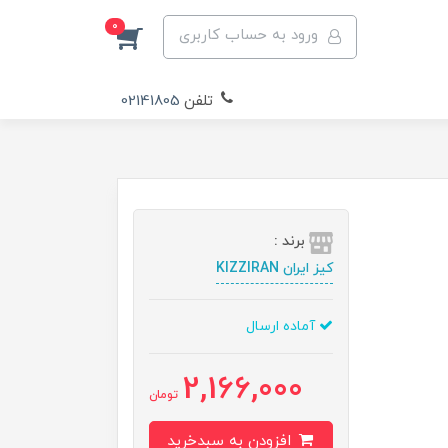
0
ورود به حساب کاربری
تلفن
02141805
برند :
کیز ایران KIZZIRAN
آماده ارسال
2,166,000
تومان
افزودن به سبدخرید