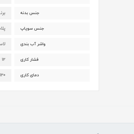
برن
جنس بدنه
پلا
جنس سوپاپ
لاست
واشر آب بندی
12 بار
فشار کاری
۱۲۰ درجه سانتیگراد
دمای کاری