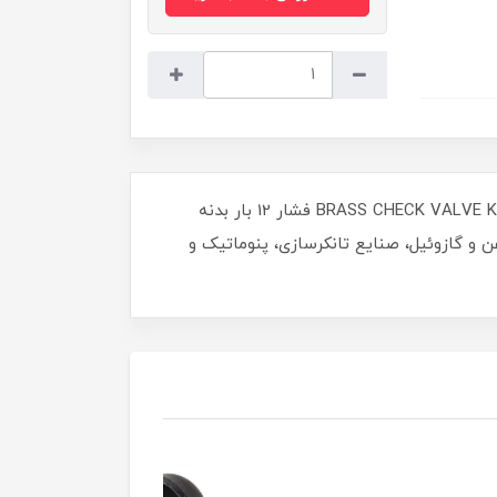
شیر خودکار سوپاپ پلاستیکی یک طرفه (چک ولو ) برنجی دنده ای (اتصال رزوه ای ) سایز 1/4-1 اینچ کیز ایران BRASS CHECK VALVE KIZZIRAN فشار 12 بار بدنه
 نفت، روغن و گازوئیل، صنایع تانکرسازی، پنوماتیک و