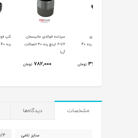
زانو 90 درجه فولادی
سردنده فولادی مانیسمان
کپ فو
جوشی 1/4-1 اینچ رده 40
1/2-2 اینچ رده ۴۰ اتصالات
رده 40 آریا
آریا
1,171,000
782,000
363,000
تومان
تومان
ت
مشخصات
دیدگاه‌ها
1-1/4 اینچ 
سایز نامی