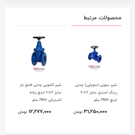
محصولات مرتبط
ینگ
شیر سوزنی (سوپاپی) چدنی
شیر کشویی چدنی فلنج دار
شیر 
رینگ استیل سایز 1/2-2
سایز ۱/۲-۲ اینچ زبانه
اینچ PN16 سام
لاستیکی PN16 سام
لاستیکی
12,277,000
31,250,000
مان
تومان
تومان