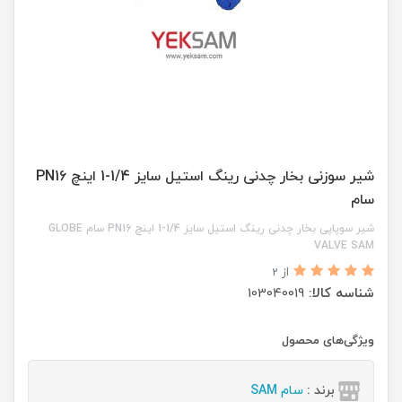
شیر سوزنی بخار چدنی رینگ استیل سایز 1/4-1 اینچ PN16
سام
شیر سوپاپی بخار چدنی رینگ استیل سایز 1/4-1 اینچ PN16 سام GLOBE
VALVE SAM
از 2
شناسه کالا:
103040019
ویژگی‌های محصول
برند :
سام SAM