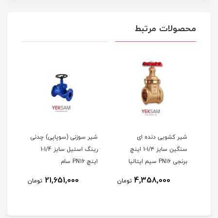
محصولات مرتبط
شیر کشویی دنده ای
شیر سوزنی (سوپاپی) چدنی
سنگین سایز 1/۴-1 اینچ
رینگ استیل سایز 1/4-1
برنجی PN16 سیم ایتالیا
اینچ PN16 سام
21,651,000
4,358,000
مان
تومان
تومان