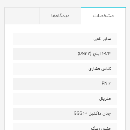
مشخصات
دیدگاه‌ها
سایز نامی
1-1/4 اینچ (DN32)
کلاس فشاری
PN16
متریال
چدن داکتیل GGG40
جنس رینگ