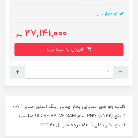
آماده ارسال
27,141,000
تومان
افزودن به سبدخرید
گلوب ولو شیر سوپاپی بخار چدنی رینگ استیل سایز "1/4-
1 اینچ (DN32) PN16 سام GLOBE VALVE SAM مناسب
آب و بخار دمای تا ۱۸۰ درجه متریال GGG40