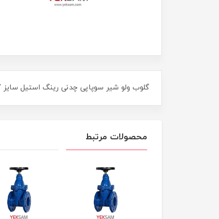
گلوب ولو شیر سوپاپی چدنی رینگ استیل سایز "8 اینچ (DN200) PN16 سام GLOBE VALVE SAM مناسب دمای تا ۱۲۰ درج
محصولات مرتبط