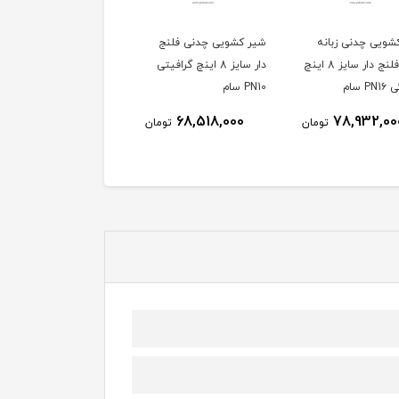
شویی چدنی زبانه
شیر کشویی چدنی فلنج
شیر کشویی فولادی فلنج
فلزی فلنج دار سایز 8 اینچ
دار سایز 8 اینچ گرافیتی
دار سایز 8 ا
P سام
PN10 سام
برند اوریون
125,624,000
68,518,000
78,932,00
تومان
تومان
توم