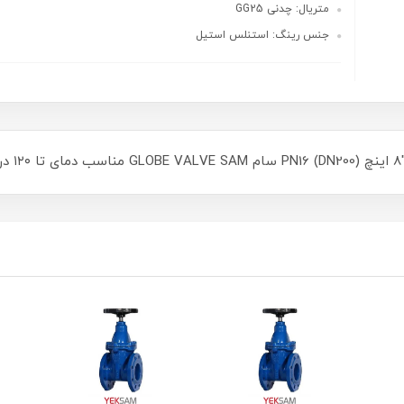
متریال: چدنی GG25
جنس رینگ: استنلس استیل
ه