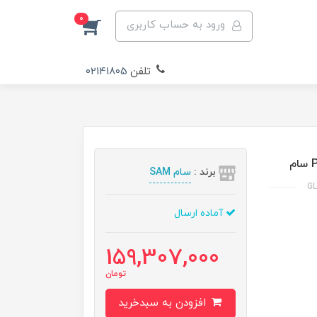
0
ورود به حساب کاربری
تلفن
02141805
برند :
سام SAM
آماده ارسال
159,307,000
تومان
افزودن به سبدخرید