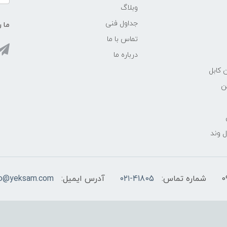
وبلاگ
جداول فنی
ما ر
تماس با ما
درباره ما
 کابل
ن
 وند
شماره تماس:
۰۲۱-41805
آدرس ایمیل:
fo@yeksam.com