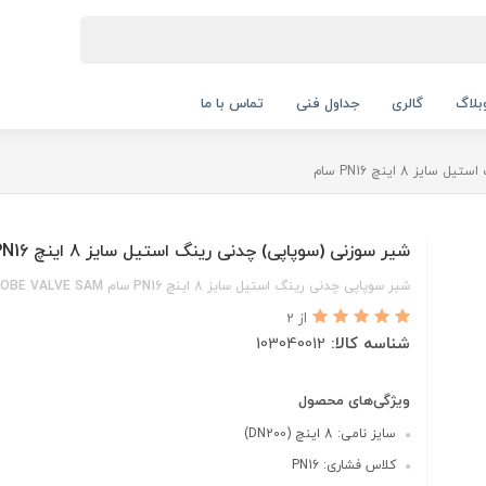
بلاگ
گالری
جداول فنی
تماس با ما
 8 اینچ PN16 سام
شیر سوزنی (سوپاپی) چدنی رینگ استیل سایز 8 اینچ PN16 سام
شیر سوپاپی چدنی رینگ استیل سایز 8 اینچ PN16 سام GLOBE VALVE SAM
از 2
شناسه کالا:
103040012
ویژگی‌های محصول
سایز نامی: 8 اینچ (DN200)
کلاس فشاری: PN16