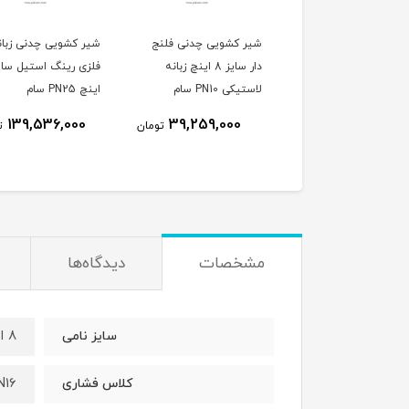
 کشویی چدنی فلنج
شیر کشویی چدنی فلنج
شیر کشویی چدنی زبان
دار سایز 8 اینچ زبانه
دار سایز 8 اینچ زبانه
ی PN16 سام
لاستیکی PN10 سام
اینچ PN25 سام
139,536,000
39,259,000
45,356,000
تومان
تومان
ت
مشخصات
دیدگاه‌ها
8 اینچ (DN200)
سایز نامی
N16
کلاس فشاری