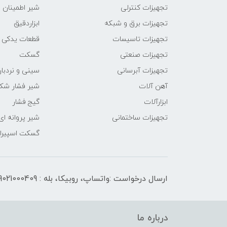
تجهیزات کنترلی
شیر اطمینان
تجهیزات برق و شبکه
ابزاردقیق
تجهیزات تاسیسات
قطعات یدکی
تجهیزات صنعتی
گسکت
تجهیزات آبرسانی
سینی و نردبان
آهن آلات
شیر فشار شک
ابزارآلات
گیج فشار
تجهیزات ساختمانی
شیر پروانه ای
گسکت اسپیرال
ارسال درخواست :واتساپ، روبیکا، بله : 09021000409
درباره ما