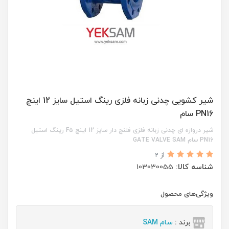
شیر کشویی چدنی زبانه فلزی رینگ استیل سایز 12 اینچ
PN16 سام
شیر دروازه ای چدنی زبانه فلزی فلنج دار سایز 12 اینچ F۵ رینگ استیل
PN16 سام GATE VALVE SAM
از 2
شناسه کالا:
103030055
ویژگی‌های محصول
برند :
سام SAM