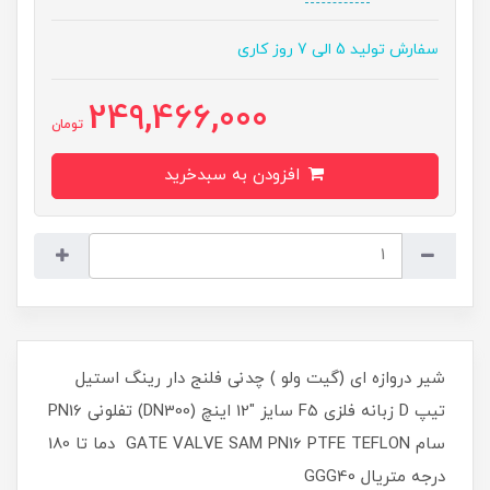
سفارش تولید 5 الی 7 روز کاری
249,466,000
تومان
افزودن به سبدخرید
شیر دروازه ای (گیت ولو ) چدنی فلنج دار رینگ استیل
تیپ D زبانه فلزی F۵ سایز "12 اینچ (DN300) تفلونی PN16
سام GATE VALVE SAM PN16 PTFE TEFLON دما تا 180
درجه متریال GGG40