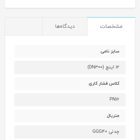
مشخصات
دیدگاه‌ها
سایز نامی
12 اینچ (DN300)
کلاس فشار کاری
PN16
متریال
چدنی GGG40