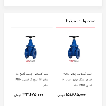
محصولات مرتبط
ار
شیر کشویی چدنی زبانه
شیر کشویی چدنی فلنج دار
شیر 
تیکی
فلزی رینگ برنزی سایز 12
سایز 12 اینچ گرافیتی PN10
اینچ PN16 سام
سام
سام
133,675,000
151,485,000
مان
تومان
تومان