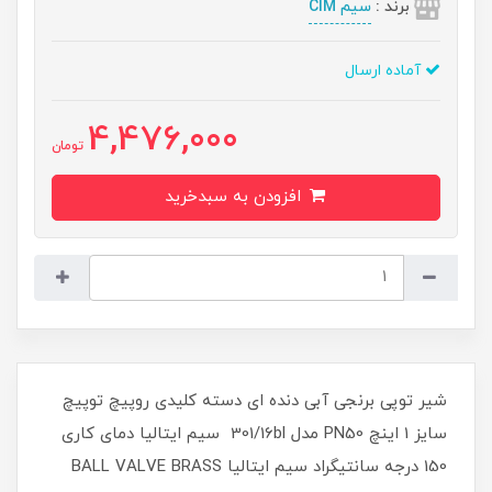
برند :
سیم CIM
آماده ارسال
4,476,000
تومان
افزودن به سبدخرید
شیر توپی برنجی آبی دنده ای دسته کلیدی روپیچ توپیچ
سایز 1 اینچ PN50 مدل 301/16bl سیم ایتالیا دمای کاری
150 درجه سانتیگراد سیم ایتالیا BALL VALVE BRASS