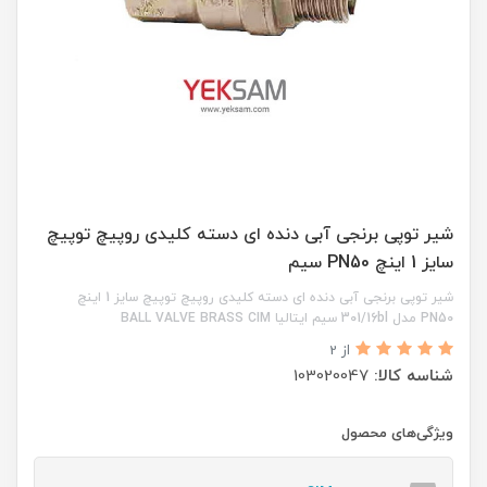
شیر توپی برنجی آبی دنده ای دسته کلیدی روپیچ توپیچ
سایز 1 اینچ PN50 سیم
شیر توپی برنجی آبی دنده ای دسته کلیدی روپیچ توپیچ سایز 1 اینچ
PN50 مدل 301/16bl سیم ایتالیا BALL VALVE BRASS CIM
از 2
شناسه کالا:
103020047
ویژگی‌های محصول