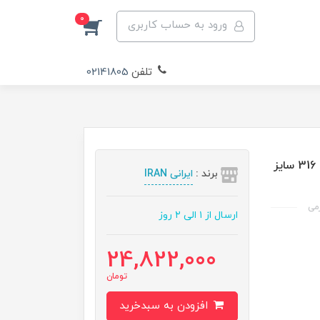
0
ورود به حساب کاربری
تلفن
02141805
شیر پروانه ای صنایع غذایی صنایع شیری استنلس استیل 316 سایز
برند :
ایرانی IRAN
ارسال از ۱ الی ۲ روز
24,822,000
تومان
افزودن به سبدخرید