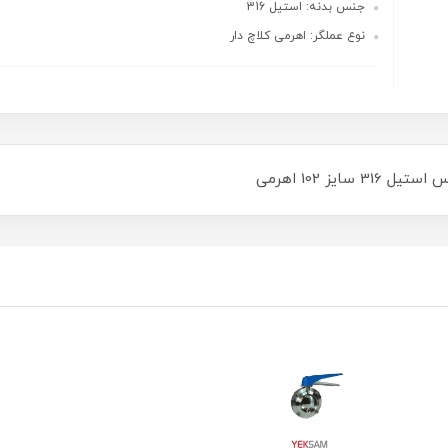
جنس بدنه: استیل 316
نوع عملگر: اهرمی کلاچ دار
یز 102 اهرمی