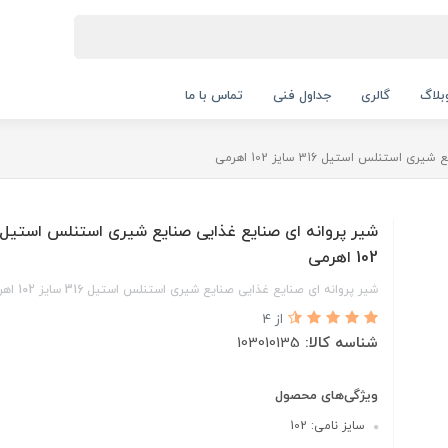
بلاگ
گالری
جداول فنی
تماس با ما
تنلس استیل 316 سایز 102 اهرمی
102 اهرمی
شیر پروانه ای صنایع غذایی صنایع شیری استنلس استیل 316 سایز 102 اهرمی
از 4
شناسه کالا:
103010135
ویژگی‌های محصول
سایز نامی: 102