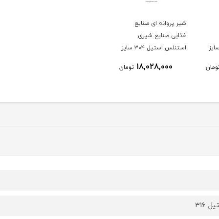
شیر پروانه ای صنایع
غذایی صنایع شیری
س استیل 316 سایز
استنلس استیل ۳۰۴ سایز
102 اهرمی
18,028,000
ومان
تومان
ل 316