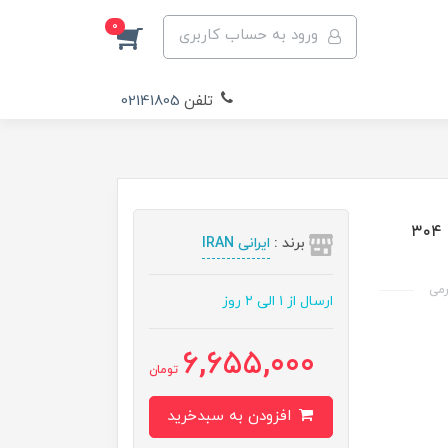
0
ورود به حساب کاربری
تلفن
02141805
شیر پروانه ای صنایع غذایی صنایع شیری استنلس استیل ۳۰۴
برند :
ایرانی IRAN
ارسال از ۱ الی ۲ روز
6,655,000
تومان
افزودن به سبدخرید