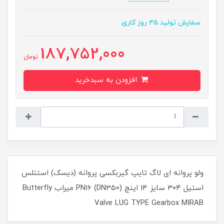
سفارش تولید ۴۵ روز کاری
187,752,000
تومان
افزودن به سبدخرید
ولو پروانه ای لاگ تایپ گیربکسی پروانه (دیسک) استنلس
استیل ۳۰۴ سایز 14 اینچ (DN350) PN16 میراب Butterfly
Valve LUG TYPE Gearbox MIRAB