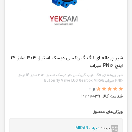
شیر پروانه ای لاگ گیربکسی دیسک استیل ۳۰۴ سایز 14
اینچ PN16 میراب
شیر پروانه ای لاگ تایپ گیربکس دار دیسک استیل ۳۰۴ سایز 14 اینچ
PN16 میرابButterfly Valve LUG Gearbox MIRAB
از 2
شناسه کالا:
103010039
ویژگی‌های محصول
برند :
میراب MIRAB