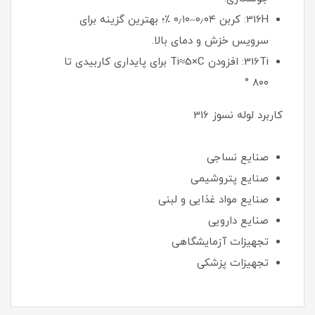
316H: کربن ۰٫۰۴–۰٫۱۰ ٪؛ بهترین گزینه برای
سرویس خزش و دمای بالا.
316Ti: افزودن Ti≈5×C برای پایداری کاربیدی تا
۸۰۰ °
کاربرد لوله نسوز 316
صنایع نساجی
صنایع پتروشیمی
صنایع مواد غذایی و لبنی
صنایع دارویی
تجهیزات آزمایشگاهی
تجهیزات پزشکی