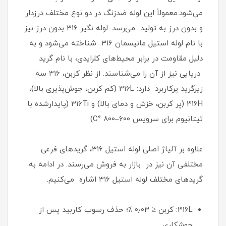
می‌شود.معمولاً این لوله ضدزنگ در دو نوع مختلف درزدار
و بدون درز به تولید می‌رسد‌. لوله نگیر ۳۱۶ بدون درز نیز
با نام لوله استیل مانیسمان ۳۱۶ شناخته می‌شود و به
دلیل مقاومت در برابر محیط‌های کلرایدی، با نام گرید
دریایی نیز از آن را می‌شناسند. از نظر کربن، ۳۱۶ سه
زیرگرید پرکاربرد دارد: 316L (کم کربن، جوش‌پذیری بالا)،
316H (پر کربن، خزش و دمای بالا) و 316Ti (پایدارشده با
تیتانیوم برای سرویس ۶۰۰–۸۰۰ °C)
علاوه‌ بر آلیاژ اصلی لوله استیل ۳۱۶، گریدهای فرعی
مختلفی آن نیز در بازار به فروش می‌رسند. در ادامه به
گریدهای مختلف لوله استیل ۳۱۶ اشاره می‌کنیم.
316L: کربن ≤ ۰٫۰۳ ٪؛ حذف رسوب کاربید پس از
جوشکاری.