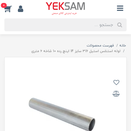
0
خانه
فهرست محصولات
لوله استنلس استیل 316 سایز 14 اینچ رده 10 شاخه ۶ متری